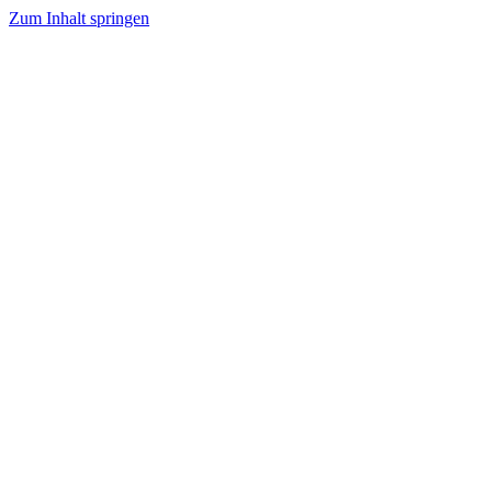
Zum Inhalt springen
HEIKO KLEIN
| Messen & Ausstellungen